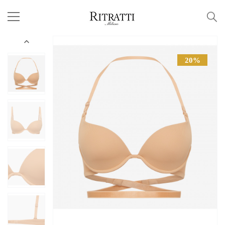

20%