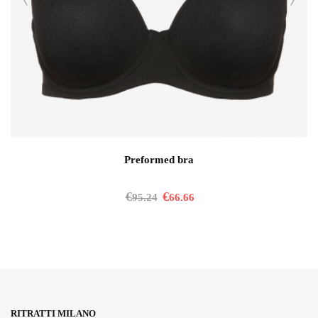
Preformed bra
€
€
95.24
66.66
RITRATTI MILANO