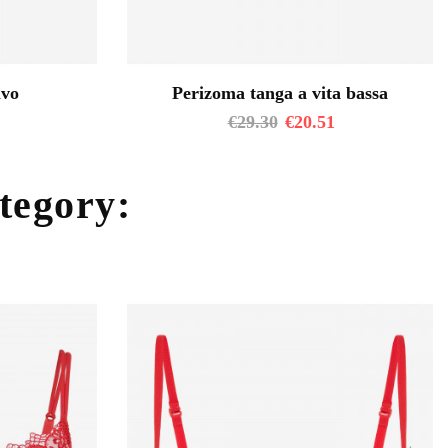
ivo
Perizoma tanga a vita bassa
€
29.30
€
20.51
ategory: