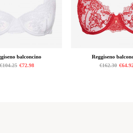
giseno balconcino
Reggiseno balcon
€
104.25
€
72.98
€
162.30
€
64.9