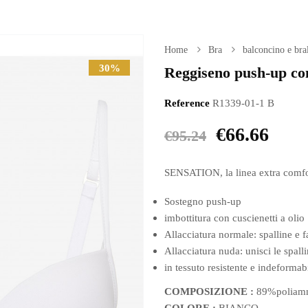
Home
Bra
balconcino e bral
30%
Reggiseno push-up con 
Reference
R1339-01-1 B
€66.66
€95.24
SENSATION, la linea extra comfort:
Sostegno push-up
imbottitura con cuscienetti a olio
Allacciatura normale: spalline e f
Allacciatura nuda: unisci le spalli
in tessuto resistente e indeformab
COMPOSIZIONE :
89%poliam
COLORE :
BIANCO