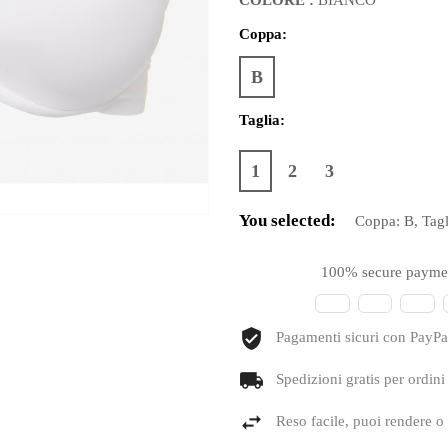
Coppa:
B
Taglia:
1
2
3
You selected:
Coppa:
B
, Tag
100% secure payme
Pagamenti sicuri con PayPal
Spedizioni gratis per ordini
Reso facile, puoi rendere o 