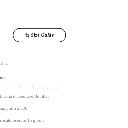
Size Guide
transform
lia:
1
nts
, carta di credito e Bonifico
 superiori a 50€
sostituire entro 15 giorni