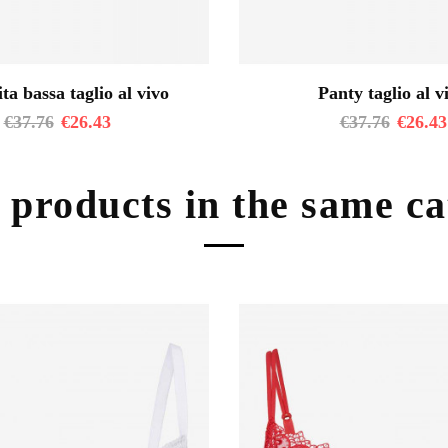
ita bassa taglio al vivo
Panty taglio al v
€
37.76
€
26.43
€
37.76
€
26.43
 products in the same c