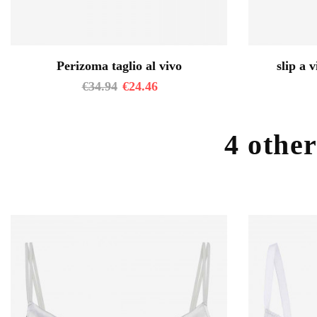
Perizoma taglio al vivo
slip a v
€
34.94
€
24.46
4 other