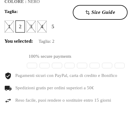
COLORE :
NERO
Taglia:
Size Guide
transform
1
2
3
4
5
You selected:
Taglia:
2
100% secure payments
Pagamenti sicuri con PayPal, carta di credito e Bonifico
Spedizioni gratis per ordini superiori a 50€
Reso facile, puoi rendere o sostituire entro 15 giorni