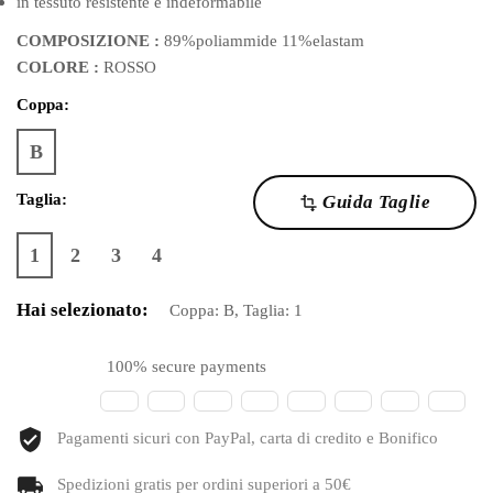
in tessuto resistente e indeformabile
COMPOSIZIONE :
89%poliammide 11%elastam
COLORE :
ROSSO
Coppa:
B
Taglia:
Guida Taglie
transform
1
2
3
4
Hai selezionato:
Coppa:
B
, Taglia:
1
100% secure payments
Pagamenti sicuri con PayPal, carta di credito e Bonifico
Spedizioni gratis per ordini superiori a 50€