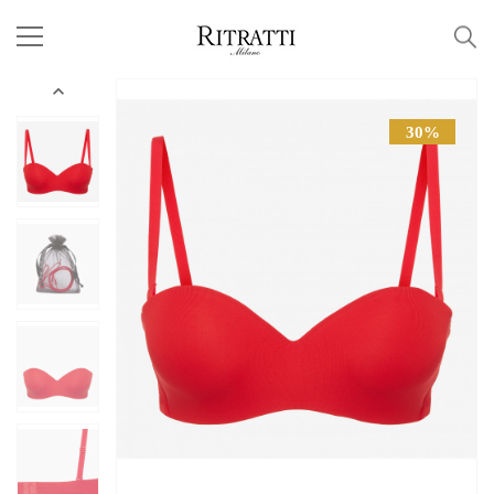

30%