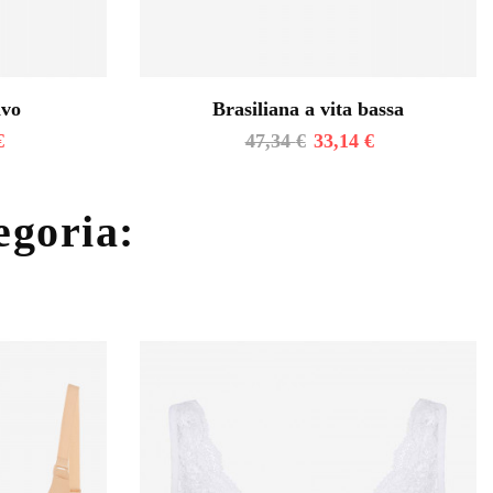
ivo
Brasiliana a vita bassa
€
47,34
€
33,14
€
tegoria: