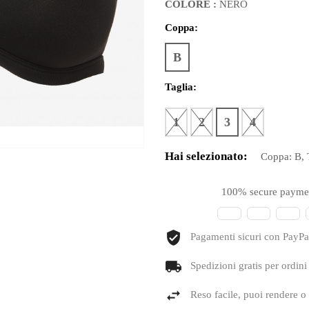
COLORE :
NERO
Coppa:
B
Taglia:
1
2
3
4
Hai selezionato:
Coppa:
B
,
100% secure payme
Pagamenti sicuri con PayPal
Spedizioni gratis per ordini
Reso facile, puoi rendere o 