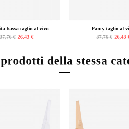
ita bassa taglio al vivo
Panty taglio al v
37,76
€
26,43
€
37,76
€
26,43
 prodotti della stessa ca