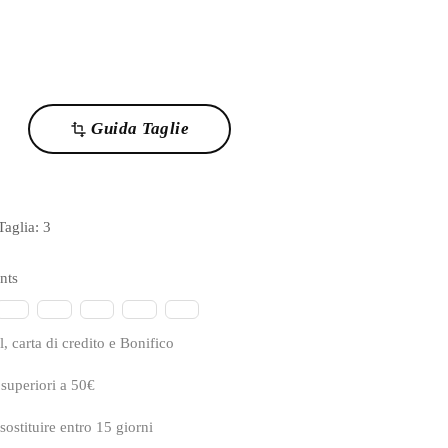
Guida Taglie
transform
 Taglia:
3
nts
, carta di credito e Bonifico
 superiori a 50€
sostituire entro 15 giorni