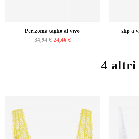
Perizoma taglio al vivo
slip a v
34,94
€
24,46
€
4 altri