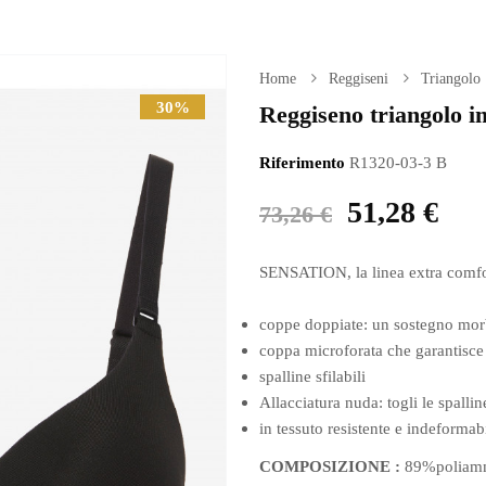
Home
Reggiseni
Triangolo
30%
Reggiseno triangolo imb
Riferimento
R1320-03-3 B
51,28 €
73,26 €
SENSATION, la linea extra comfort:
coppe doppiate: un sostegno mo
coppa microforata che garantisce
spalline sfilabili
Allacciatura nuda: togli le spalline
in tessuto resistente e indeformab
COMPOSIZIONE :
89%poliam