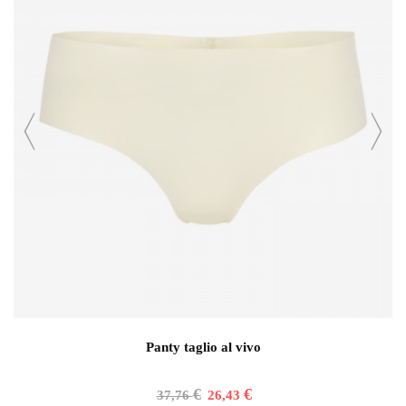
Panty taglio al vivo
€
€
37,76
26,43