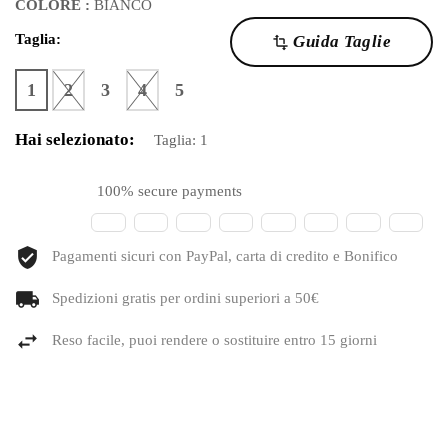
COLORE :
BIANCO
Taglia:
Guida Taglie
transform
1
2
3
4
5
Hai selezionato:
Taglia:
1
100% secure payments
Pagamenti sicuri con PayPal, carta di credito e Bonifico
Spedizioni gratis per ordini superiori a 50€
Reso facile, puoi rendere o sostituire entro 15 giorni