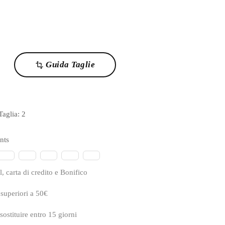
Guida Taglie
transform
 Taglia:
2
nts
, carta di credito e Bonifico
 superiori a 50€
sostituire entro 15 giorni