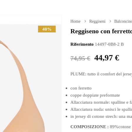
Home
Reggiseni
Balconcino
40%
Reggiseno con ferrett
Riferimento
14497-0B8-2 B
44,97 €
74,95 €
PLUME: tutto il comfort del jerse
con ferretto
coppe doppiate preformate
Allacciatura normale: spalline e f
Allacciatura nuda: unisci le spalli
in jersey di cotone strech: una mag
COMPOSIZIONE :
89%cotone 