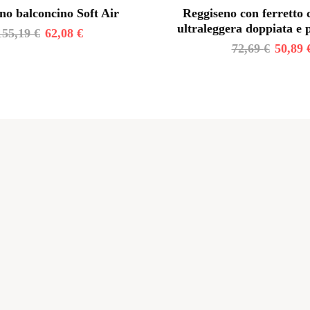
no balconcino Soft Air
Reggiseno con ferretto
ultraleggera doppiata e
155,19
€
62,08
€
72,69
€
50,89