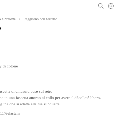
 e bralette
Reggiseno con ferretto
o
y di cotone
ascetta di chiusura base sul retro
ne in una fascetta attorno al collo per avere il décolleté libero.
lina che si adatta alla tua silhouette
11%elastam