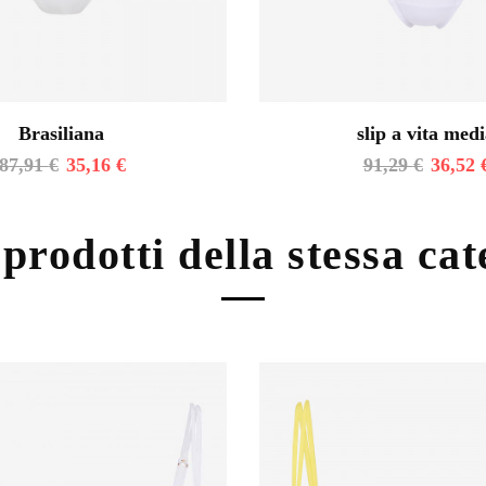
Brasiliana
slip a vita med
87,91
€
35,16
€
91,29
€
36,52
 prodotti della stessa ca