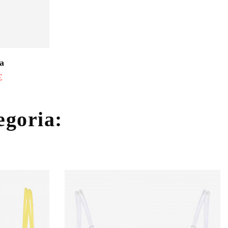
ia
€
tegoria: