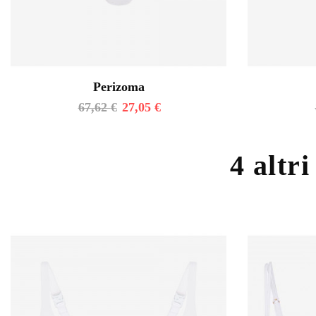
Perizoma
67,62
€
27,05
€
4 altri