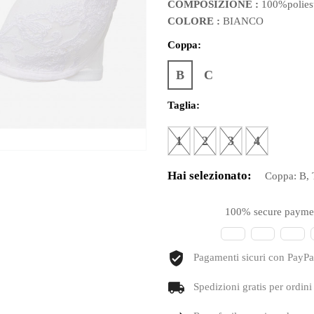
COMPOSIZIONE :
100%polies
COLORE :
BIANCO
Coppa:
B
C
Taglia:
1
2
3
4
Hai selezionato:
Coppa:
B
,
100% secure payme
Pagamenti sicuri con PayPal
Spedizioni gratis per ordini