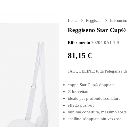
Home
Reggiseni
Balconcino
Reggiseno Star Cup®
Riferimento
70204-0A1-1 B
81,15 €
JACQUELINE: tutta l'eleganza del
coppe Star Cup® doppiate
® brevettato
ideale per profonde scollature
effetto push-up
minima copertura, massimo sost
spalline sdoppiate:più vezzose