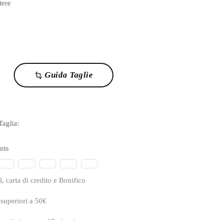
tere
Guida Taglie
transform
 Taglia:
nts
, carta di credito e Bonifico
 superiori a 50€