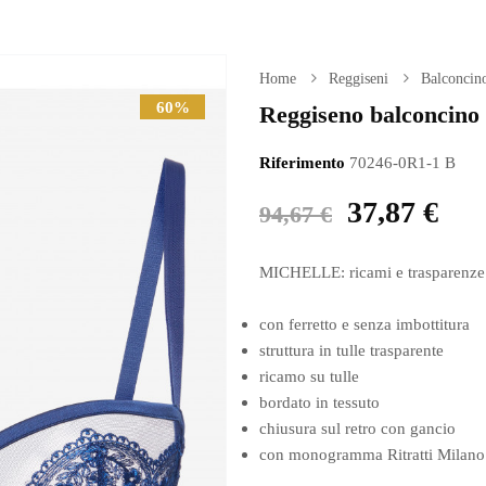
Home
Reggiseni
Balconcino
60%
Reggiseno balconcino i
Riferimento
70246-0R1-1 B
37,87 €
94,67 €
MICHELLE: ricami e trasparenze
con ferretto e senza imbottitura
struttura in tulle trasparente
ricamo su tulle
bordato in tessuto
chiusura sul retro con gancio
con monogramma Ritratti Milano