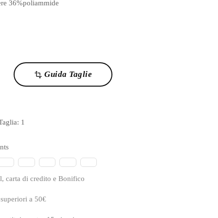
ere 36%poliammide
Guida Taglie
transform
 Taglia:
1
nts
, carta di credito e Bonifico
 superiori a 50€