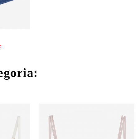
€
tegoria: