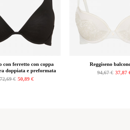
 con ferretto con coppa
Reggiseno balcon
ra doppiata e preformata
94,67
€
37,87
72,69
€
50,89
€