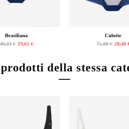
Brasiliana
Culotte
49,03
€
19,61
€
71,00
€
28,40
 prodotti della stessa ca