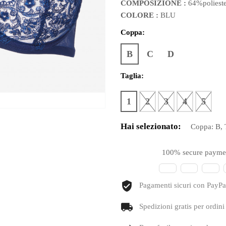
COMPOSIZIONE :
64%poliest
COLORE :
BLU
Coppa:
B
C
D
Taglia:
1
2
3
4
5
Hai selezionato:
Coppa:
B
,
100% secure payme
Pagamenti sicuri con PayPal
Spedizioni gratis per ordini